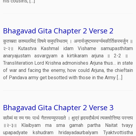
his cousins, […]
Bhagavad Gita Chapter 2 Verse 2
कुतस्त्वा कश्मलमिदं विषमे समुपस्थितम् । अनार्यजुष्टमस्वर्ग्यमकीर्तिकरमर्जुन ॥
२-२॥ Kutastva Kashmal idam Vishame samupasthitam
anaryajustam asvargyam a kirtikaram arjuna ॥ 2-2 ॥
Transliteration Lord Krishna admonishes Arjuna thus… in state
of war and facing the enemy, how could Arjuna, the chieftain
of Pandava army get besotted with those in the Army […]
Bhagavad Gita Chapter 2 Verse 3
क्लैब्यं मा स्म गमः पार्थ नैतत्त्वय्युपपद्यते । क्षुद्रं हृदयदौर्बल्यं त्यक्त्वोत्तिष्ठ परन्तप
॥२-३॥ Klaibyam ma sma gamah partha Naitat tvayy
upapadyate kshudram hridayadaurbalyam Tyaktvottistha