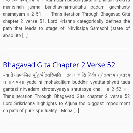
manisinah janma bandhavinirmuktaha padam gachhanty
anamayam ॥ 2-51 ॥ Transliteration Through Bhagavad Gita
chapter 2 verse 51, Lord Krishna categorically defines the
path that leads to stage of Nirvikalpa Samadhi (state of
absolute […]
Bhagavad Gita Chapter 2 Verse 52
यदा ते मोहकलिलं बुद्धिर्व्यतितरिष्यति । तदा गन्तासि निर्वेदं श्रोतव्यस्य श्रुतस्य
च ॥२-५२॥ yada hi mohakalilam buddhir vyatitarishyati tada
gantasi nirvedam shrotavyasya shrutasya cha ॥ 2-52 ॥
Transliteration Through Bhagavad Gita chapter 2 verse 52
Lord Srikrishna highlights to Arjuna the biggest impediment
on path of pure spirituality… Moha […]