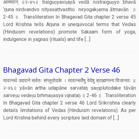
आत्मवान् ॥२-४५॥ traiguṇyaviṣayā vedā nistraiguṇyo bhavā
ʼrjuna nirdvandvo nityasattvastho niryogakṣema ātmavān ॥
2-45 ॥ Transliteration In Bhagavad Gita chapter 2 verse 45
Lord Krishna tells Arjuna in unequivocal terms that Vedas
(Hinduism revelations) promote Sakaam form of yoga,
indulgence in yagnas (rituals) and life […]
Bhagavad Gita Chapter 2 Verse 46
यावानर्थ उदपाने सर्वतः संप्लुतोदके । तावान्सर्वेषु वेदेषु ब्राह्मणस्य विजानतः ॥
२-४६॥ yāvān artha udapāne sarvataḥ saṃplutodake tāvān
sarveṣu vedeṣu brhmaṇasya vijnataḥ ॥ 2-46 ॥ Transliteration
In Bhagavad Gita chapter 2 verse 46 Lord Srikrishna clearly
details limitations of Vedas (Hinduism revelations). As per
Lord Krishna behind every scripture laid domain of […]