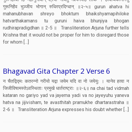
गुरूनिहैव भुञ्जीय भोगान् रुधिरप्रदिग्धान् ॥२-५॥ gurun ahatva hi
mahanubhavan shreyo bhoktum bhaikshyamapihiloke
hatvarthakamans tu guruni haiva bhunjiya bhogan
rudhirapradigdhan ॥ 2-5 ॥ Transliteration Arjuna further tells
Krishna that it would not be proper for him to disregard those
for whom […]
Bhagavad Gita Chapter 2 Verse 6
न चैतद्विद्मः कतरन्नो गरीयो यद्वा जयेम यदि वा नो जयेयुः । यानेव हत्वा न
जिजीविषामस्तेऽवस्थिताः प्रमुखे धार्तराष्ट्राः ॥२-६॥ na chai tad vidmah
kataran no gariyo yad va jayema yadi va no jayeyuhu yaneva
hatva na jijivisham, te avasthitah pramukhe dhartarastraha ॥
2-6 ॥ Transliteration Arjuna expresses his doubt whether […]