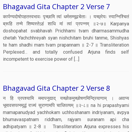
Bhagavad Gita Chapter 2 Verse 7
कार्पण्यदोषोपहतस्वभावः पृच्छामि त्वां धर्मसम्मूढचेताः । यच्छ्रेयः स्यान्निश्चितं
ब्रूहि तन्मे शिष्यस्तेऽहं शाधि मां त्वां प्रपन्नम् ॥२-७॥ Karpanya
doshopahat svabhavah Prichhami tvam dharmasammudha
chetah Yachchhreyah syan nishchitam bruhi tanme, Shishyas
te ham shadhi mam tvam prapannam ॥ 2-7 ॥ Transliteration
Perplexed… and totally confused Arjuna finds self
incompetent to exercise power of […]
Bhagavad Gita Chapter 2 Verse 8
न हि प्रपश्यामि ममापनुद्याद् यच्छोकमुच्छोषणमिन्द्रियाणाम् । अवाप्य
भूमावसपत्नमृद्धं राज्यं सुराणामपि चाधिपत्यम् ॥२-८॥ na hi prapashyami
mamapanudyad yachhokam uchhoshanam indriyanam, avpya
bhumavaspatnam riddham, rajyam suranam api cha
adhipatyam ॥ 2-8 ॥ Transliteration Arjuna expresses his