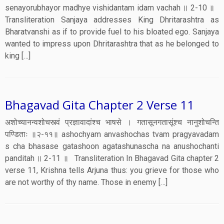
senayorubhayor madhye vishidantam idam vachah ॥ 2-10 ॥
Transliteration Sanjaya addresses King Dhritarashtra as
Bharatvanshi as if to provide fuel to his bloated ego. Sanjaya
wanted to impress upon Dhritarashtra that as he belonged to
king […]
Bhagavad Gita Chapter 2 Verse 11
अशोच्यानन्वशोचस्त्वं प्रज्ञावादांश्च भाषसे । गतासूनगतासूंश्च नानुशोचन्ति
पण्डिताः ॥२-११॥ ashochyam anvashochas tvam pragyavadam
s cha bhasase gatashoon agatashunascha na anushochanti
panditah ॥ 2-11 ॥ Transliteration In Bhagavad Gita chapter 2
verse 11, Krishna tells Arjuna thus: you grieve for those who
are not worthy of thy name. Those in enemy […]