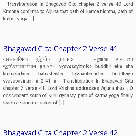
Transliteration In Bhagavad Gita chapter 2 verse 40 Lord
Krishna confirms to Arjuna that path of karma nishtha, path of
karma yoga […]
Bhagavad Gita Chapter 2 Verse 41
व्यवसायात्मिका बुद्धिरेकेह कुरुनन्दन । बहुशाखा ह्यनन्ताश्च
बुद्धयोऽव्यवसायिनाम् ॥२-४१॥ vyavasayitmika buddhir eke aha
kurunandana bahushakha hyanantashcha buddhayo
vyavasayinam ॥ 2-41 ॥ Transliteration In Bhagavad Gita
chapter 2 verse 41, Lord Krishna addresses Arjuna thus… O
descendant scion of Kuru dynasty: path of karma yoga finally
leads a serious seeker of […]
Bhagavad Gita Chapter 2 Verse 42