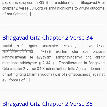
papam avapsyasi ॥ 2-33 ॥ Transliteration In Bhagavad Gita
chapter 2 verse 33 Lord Krishna highlights to Arjuna outcome
of not fighting […]
Bhagavad Gita Chapter 2 Verse 34
अकीर्तिं चापि भूतानि कथयिष्यन्ति तेऽव्ययाम् । सम्भावितस्य
चाकीर्तिर्मरणादतिरिच्यते ॥२-३४॥ akirtim cha api bhutani
kathayishyanti te avyayam sambhavitashya cha akritir
marnanad atirichyate ॥ 2-34 ॥ Transliteration In Bhagavad
Gita chapter 2 verse 34 Krishna further tells Arjuna… demerits
of not fighting Dharma yuddha (war of righteousness) against
evil forces of […]
Bhagavad Gita Chapter 2 Verse 35