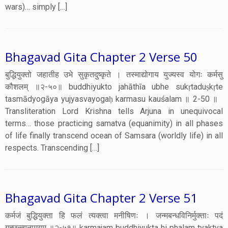
wars)… simply […]
Bhagavad Gita Chapter 2 Verse 50
बुद्धियुक्तो जहातीह उभे सुकृतदुष्कृते । तस्माद्योगाय युज्यस्व योगः कर्मसु
कौशलम् ॥२-५०॥ buddhiyukto jahāthīa ubhe sukṛtaduṣkṛte
tasmādyogāya yujyasvayogaḥ karmasu kauśalam ॥ 2-50 ॥
Transliteration Lord Krishna tells Arjuna in unequivocal
terms… those practicing samatva (equanimity) in all phases
of life finally transcend ocean of Samsara (worldly life) in all
respects. Transcending […]
Bhagavad Gita Chapter 2 Verse 51
कर्मजं बुद्धियुक्ता हि फलं त्यक्त्वा मनीषिणः । जन्मबन्धविनिर्मुक्ताः पदं
गच्छन्त्यनामयम् ॥२-५१॥ karmajam buddhiyukta hi phalam tyaktva