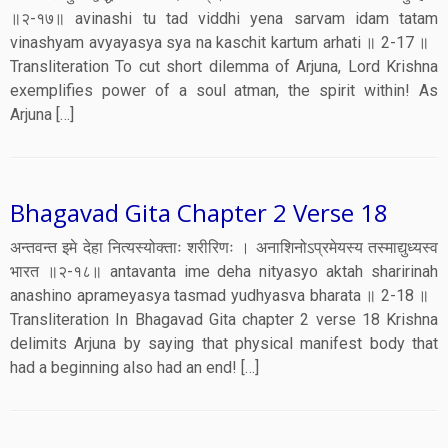
॥२-१७॥ avinashi tu tad viddhi yena sarvam idam tatam
vinashyam avyayasya sya na kaschit kartum arhati ॥ 2-17 ॥
Transliteration To cut short dilemma of Arjuna, Lord Krishna
exemplifies power of a soul atman, the spirit within! As
Arjuna […]
Bhagavad Gita Chapter 2 Verse 18
अन्तवन्त इमे देहा नित्यस्योक्ताः शरीरिणः । अनाशिनोऽप्रमेयस्य तस्माद्युध्यस्व
भारत ॥२-१८॥ antavanta ime deha nityasyo aktah sharirinah
anashino aprameyasya tasmad yudhyasva bharata ॥ 2-18 ॥
Transliteration In Bhagavad Gita chapter 2 verse 18 Krishna
delimits Arjuna by saying that physical manifest body that
had a beginning also had an end! […]